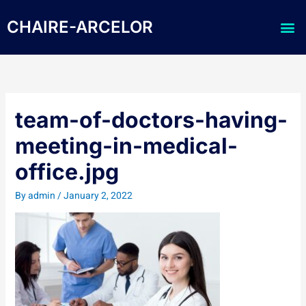
Skip
Me
to
CHAIRE-ARCELOR
content
team-of-doctors-having-
meeting-in-medical-
office.jpg
By
admin
/
January 2, 2022