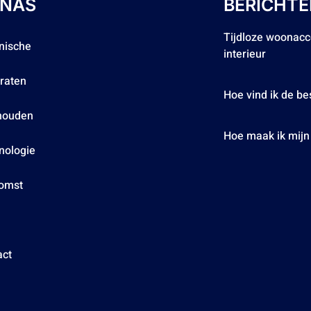
INAS
BERICHT
Tijdloze woonacc
nische
interieur
raten
Hoe vind ik de b
houden
Hoe maak ik mijn 
nologie
omst
act