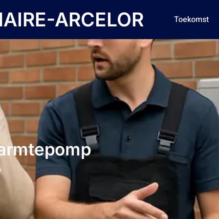
AIRE-ARCELOR
Toekomst
 warmtepomp
?