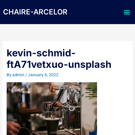
Skip
Me
to
CHAIRE-ARCELOR
content
kevin-schmid-
ftA71vetxuo-unsplash
By
admin
/
January 6, 2022