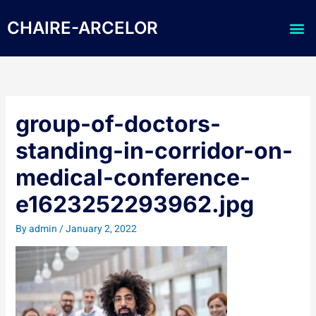
Skip
Me
to
CHAIRE-ARCELOR
content
group-of-doctors-
standing-in-corridor-on-
medical-conference-
e1623252293962.jpg
By
admin
/
January 2, 2022