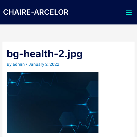
Skip
Me
to
CHAIRE-ARCELOR
content
bg-health-2.jpg
By
admin
/
January 2, 2022