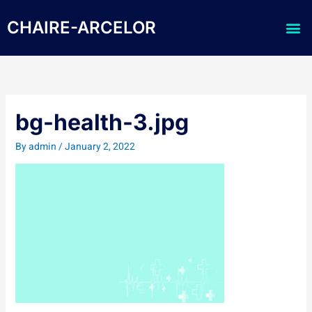
Skip
Me
to
CHAIRE-ARCELOR
content
bg-health-3.jpg
By
admin
/
January 2, 2022